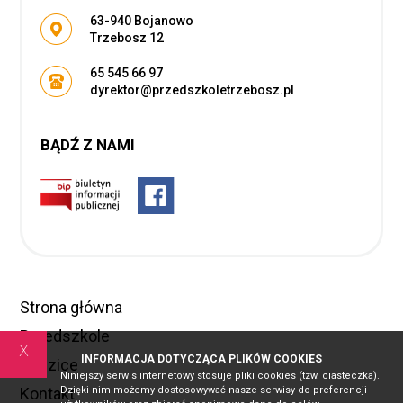
Adres pocztowy:
63-940 Bojanowo
Trzebosz 12
65 545 66 97
dyrektor@przedszkoletrzebosz.pl
BĄDŹ Z NAMI
Strona główna
Przedszkole
x
INFORMACJA DOTYCZĄCA PLIKÓW COOKIES
Rodzice
Niniejszy serwis internetowy stosuje pliki cookies (tzw. ciasteczka).
Dzięki nim możemy dostosowywać nasze serwisy do preferencji
Kontakt