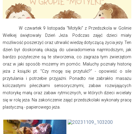
W czwartek 9 listopada "Motylki" z Przedszkola w Golinie
Wielkiej świętowały Dzień Jeża. Podczas zajęć dzieci miały
możliwość poszerzyć oraz utrwalić wiedzę dotyczącą życia jeży. Ten
dzień był doskonałą okazją do uświadomienia najmłodszym, jak
bardzo pożyteczne są te stworzenia, co zagraża tym zwierzętom
oraz w jaki sposób możemy im pomóc. Maluchy poznały historię
jeża z książki pt. "Czy mogę się przytulić?" - opowieść o sile
przytulania i potrzebie przyjaźni. Ponadto nie zabrakło masażu
kolczastymi piłeczkami sensorycznymi, zabaw rozwijających
motorykę małą oraz zabaw rytmicznych, w których dzieci wcielały
się w rolę jeża. Na zakończenie zajęć przedszkolaki wykonały pracę
plastyczną - papierowego jeża.