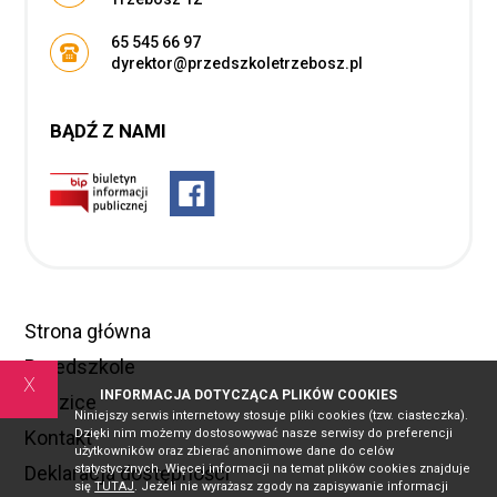
65 545 66 97
dyrektor@przedszkoletrzebosz.pl
BĄDŹ Z NAMI
Strona główna
Przedszkole
x
INFORMACJA DOTYCZĄCA PLIKÓW COOKIES
Rodzice
Niniejszy serwis internetowy stosuje pliki cookies (tzw. ciasteczka).
Dzięki nim możemy dostosowywać nasze serwisy do preferencji
Kontakt
użytkowników oraz zbierać anonimowe dane do celów
statystycznych. Więcej informacji na temat plików cookies znajduje
Deklaracja dostępności
się
TUTAJ
. Jeżeli nie wyrażasz zgody na zapisywanie informacji