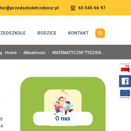
ktor@przedszkoletrzebosz.pl
65 545 66 97
RZEDSZKOLE
RODZICE
KONTAKT
aj:
Home
>
Aktualności
>
MATEMATYCZNY TYDZIEŃ ...
O nas
ły
ka