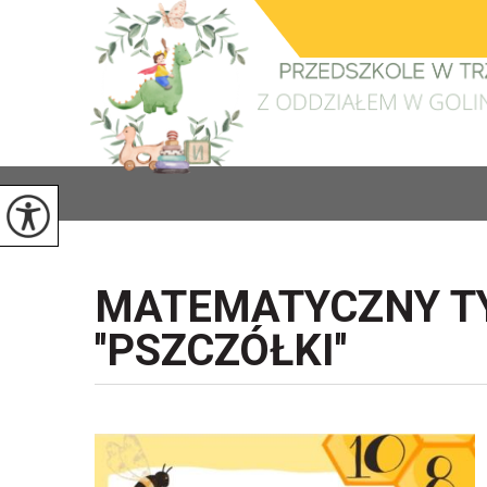
MATEMATYCZNY TY
''PSZCZÓŁKI''