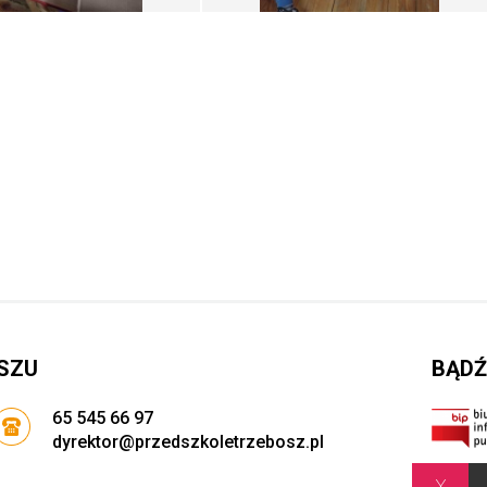
SZU
BĄDŹ
65 545 66 97
dyrektor@przedszkoletrzebosz.pl
x